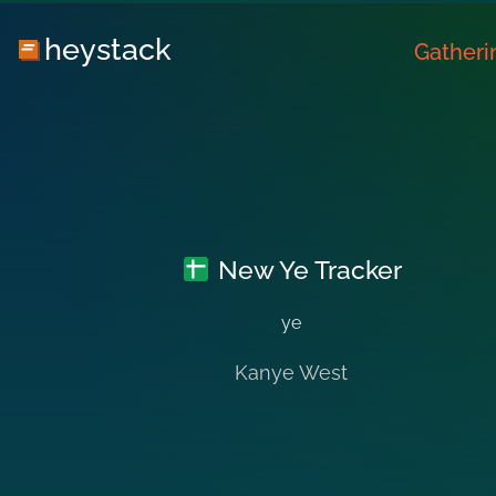
heystack
Gatheri
New Ye Tracker
ye
Kanye West