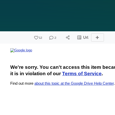
12
2
Url